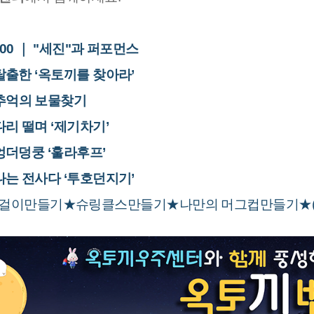
:00
｜
"세진"과 퍼포먼스
｜ 탈출한 ‘옥토끼를 찾아라’
 보물찾기
｜ 다리 떨며 ‘제기차기’
｜ 엉더덩쿵 ‘훌라후프’
｜ 나는 전사다 ‘투호던지기’
걸이만들기
★슈링클스만들기
★
​나만의 머그컵만들기
★