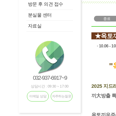
방문 후 의견 접수
분실물 센터
종료
자료실
★옥토
· 10.06 - 
"
032-937-6917~9
2025 지
상담시간 : 09:30 ~ 17:00
끼大방출 
이메일 상담
자주하는질문
옥토끼우주