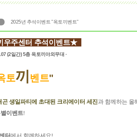
2025년 추석이벤트 "옥토끼벤트"
끼우주센터 추석이벤트★
10.07 (2일간) 5층 옥토끼야외무대 ·
끼
옥토
벤트
"
드래곤 생일파티에 초대된
크리에이터 세진
과
함께하는
올
특별이벤트
!
센터
에서 함께하세요!